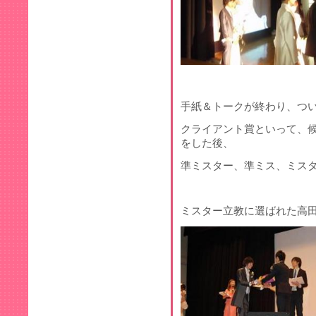
手紙＆トークが終わり、つ
クライアント賞といって、
をした後、
準ミスター、準ミス、ミス
ミスター立教に選ばれた高