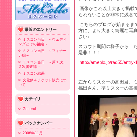
画像がこれ以上大きく掲載
られないことが非常に残念
こちらのブログが始まるま
最近のエントリー
方に、より大きく綺麗な写
さい♪
ミスコン当日 ～ウェディ
ングとその後編～
スカウト期間の様子から、
ミスコン当日 ～フィナー
是非！！！
レ編～
ミスコン当日 ～第１次、
http://ameblo.jp/rad55/entry
２次審査編～
ミスコン結果
文化祭＆チケット販売につ
左からミスターの高田君、
いて
福田さん、準ミスターの高
カテゴリ
General
バックナンバー
2008年11月