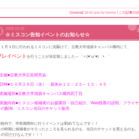
[
General
] 18:42 post by tommy |
この記事のU
2008.10.28
☆ミスコン告知イベントのお知らせ☆
１１月３日に行われるミスコンに先駆けて、立教大学池袋キャンパス構内にて、
プレイベント
を行うことが決定致しました～゜.+.(♥´ω`♥)゜+.゜
■主催■立教大学広告研究会
■日時■１０月２９日（水） 昼休み１２：２５～１２：４５
■実施場所■立教大学池袋キャンパス構内四丁目
■実施内容■ミスコン候補者のお披露目・自己紹介、Web投票の説明、フライヤ
ーの配布、ミスコン当日のチケット販売
初めて
学校内で、学祭期間外に行うイベントは
なんです！！
この時期に候補者がそろったところを見られるのも、当日のチケットを買えるのも、
この日だけ
なんです！！！