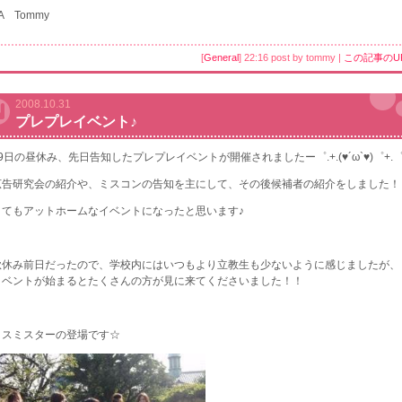
A Tommy
[
General
] 22:16 post by tommy |
この記事のU
2008.10.31
プレプレイベント♪
9日の昼休み、先日告知したプレプレイベントが開催されましたー゜.+.(♥´ω`♥)゜+.
広告研究会の紹介や、ミスコンの告知を主にして、その後候補者の紹介をしました！
とてもアットホームなイベントになったと思います♪
秋休み前日だったので、学校内にはいつもより立教生も少ないように感じましたが、
イベントが始まるとたくさんの方が見に来てくださいました！！
ミスミスターの登場です☆