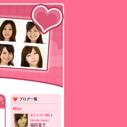
ブログ一覧
エントリーNo.1
fukuda naoko
福田直子