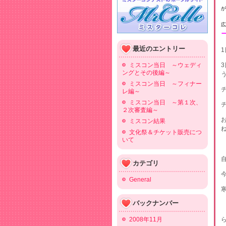
が
広
最近のエントリー
ミスコン当日 ～ウェディ
ングとその後編～
ミスコン当日 ～フィナー
レ編～
ミスコン当日 ～第１次、
２次審査編～
ミスコン結果
文化祭＆チケット販売につ
いて
カテゴリ
General
バックナンバー
2008年11月