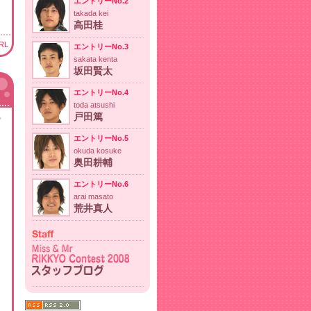
エントリーNo.2
takada kei
高田桂
RL
エントリーNo.3
sakata kenta
坂田賢太
エントリーNo.4
toda atsushi
戸田篤
゜
エントリーNo.5
okuda kosuke
奥田耕輔
エントリーNo.6
arai masato
荒井真人