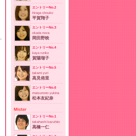
エントリーNo.2
hiraga shouko
平賀翔子
エントリーNo.3
okada nova
岡田野映
い
エントリーNo.4
kaya ruriko
賀陽瑠子
エントリーNo.5
takami yuri
高見侑里
エントリーNo.6
matsumoto yukina
松本友紀奈
エントリーNo.1
takahashi kazuhito
高橋一仁