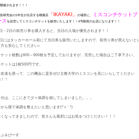
開催されます！！！
「IKAYAKI」
ミスコンチケットブ
告研究会の1年生が出店する模擬店
の場所に、
ース
を設営してミスコンチケットを販売いたします！！4号館前のお店になります！！
1日・2日の前売り券を購入すると、当日の入場が優先されます！！
3日にはタッカーホール前にて当日券も販売いたしますので、前売り券が買えないと
う方も安心してください♪
チケット枚数は800～900枚を予定しておりますが、完売した場合はご了承下さい。
チケットは1枚500円です。
お友達を誘って、この機会に是非ぜひ立教大学のミスコンを見にいらしてください
ね！！
自分は、ここにきて少々体調を崩してしまいました。。。
今から寝て体調を整えたいと思います(*´ｪ｀*)
寒くなってきましたので、皆さんも風邪にはお気をつけください！！！
らぶ＆ぴーす