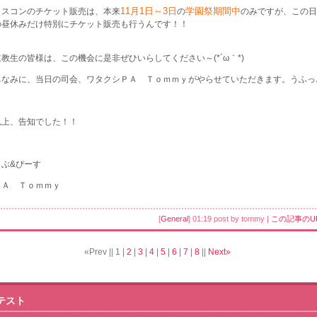
11月1日～3日
学園祭期間中
ミスコンのチケット販売は、本来
の
のみですが、この日
の昼休みだけ特別にチケット販売も行うんです！！
立教生の皆様は、この機会に是非ぜひいらしてください～(*´ω｀*)
ちなみに、当日の司会、ワタクシＰＡ Ｔｏｍｍｙがやらせていただきます。うふっ
以上、告知でした！！
らぶ&ぴーす
ＰＡ Ｔｏｍｍｙ
[
General
] 01:19 post by tommy |
この記事のU
«Prev ||
1
|
2
|
3
|
4
|
5
|
6
|
7
|
8
||
Next»
テスト