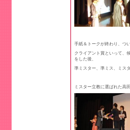
手紙＆トークが終わり、つ
クライアント賞といって、
をした後、
準ミスター、準ミス、ミス
ミスター立教に選ばれた高