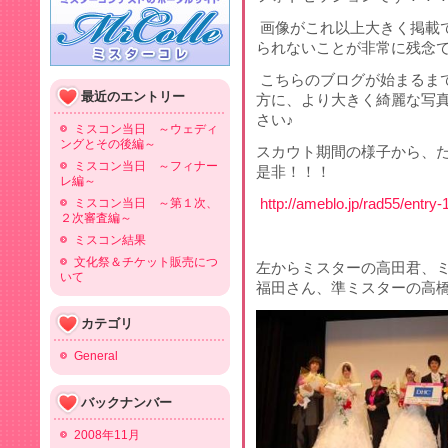
画像がこれ以上大きく掲載
られないことが非常に残念
こちらのブログが始まるま
最近のエントリー
方に、より大きく綺麗な写
さい♪
ミスコン当日 ～ウェディ
ングとその後編～
スカウト期間の様子から、
ミスコン当日 ～フィナー
是非！！！
レ編～
ミスコン当日 ～第１次、
http://ameblo.jp/rad55/entry
２次審査編～
ミスコン結果
文化祭＆チケット販売につ
左からミスターの高田君、
いて
福田さん、準ミスターの高
カテゴリ
General
バックナンバー
2008年11月