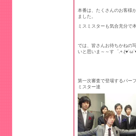
本番は、たくさんのお客様
ました。
ミスミスターも気合充分で
では、皆さんお待ちかねの
いと思いま～～す゜.+.(♥´ω`♥
第一次審査で登場するパー
ミスター達