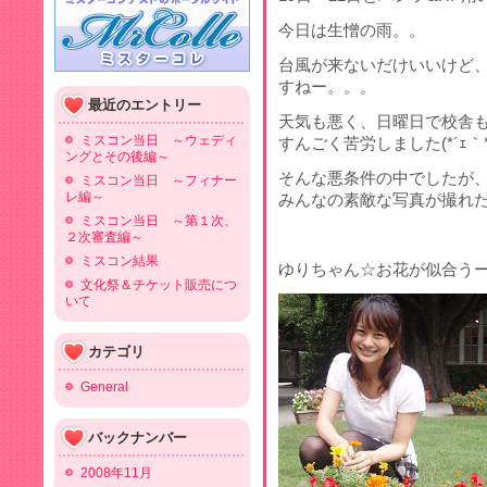
今日は生憎の雨。。
台風が来ないだけいいけど
すねー。。。
最近のエントリー
天気も悪く、日曜日で校舎
ミスコン当日 ～ウェディ
すんごく苦労しました(*´ｪ｀
ングとその後編～
そんな悪条件の中でしたが
ミスコン当日 ～フィナー
レ編～
みんなの素敵な写真が撮れたと思い
ミスコン当日 ～第１次、
２次審査編～
ミスコン結果
ゆりちゃん☆お花が似合うー
文化祭＆チケット販売につ
いて
カテゴリ
General
バックナンバー
2008年11月