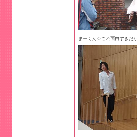
まーくん☆これ面白すぎだ